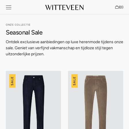
SKIP TO
Cart
(0)
CONTENT
0
items
ONZE COLLECTIE
Seasonal Sale
Ontdek exclusieve aanbiedingen op luxe herenmode tijdens onze
sale. Geniet van verfijnd vakmanschap en tijdloze stijl tegen
uitzonderlijke prijzen.
Jacob
Jacob
SALE
SALE
Cohën
Cohën
Nick
Nick
Flannel
Slim
Corduroy