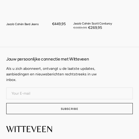
Regular
€449,95
Jacob Cohën Scott Corduroy
Jacob Cohën Bard Jeans
Sale
€389,95
€269,95
Regular
price
price
price
Jouw persoonlijke connectie met Witteveen
Als u zich abonneert, ontvangt u de laatste updates,
aanbiedingen en nieuwsberichten rechtstreeks in uw
inbox.
Your
E-
mail
SUBSCRIBE