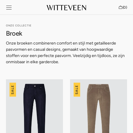
SKIP TO
Cart
(0)
CONTENT
0
items
ONZE COLLECTIE
Broek
Onze broeken combineren comfort en stijl met getailleerde
pasvormen en casual designs, gemaakt van hoogwaardige
stoffen voor een perfecte pasvorm. Veelzijdig en tijdloos, ze zijn
onmisbaar in elke garderobe.
Jacob
Jacob
SALE
SALE
Cohën
Cohën
Nick
Nick
Flannel
Slim
Corduroy