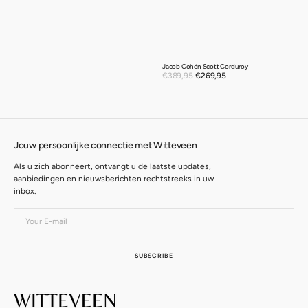
Jacob Cohën Scott Corduroy
Sale
€389,95
€269,95
Regular
price
price
Jouw persoonlijke connectie met Witteveen
Als u zich abonneert, ontvangt u de laatste updates,
aanbiedingen en nieuwsberichten rechtstreeks in uw
inbox.
Your
E-
mail
SUBSCRIBE